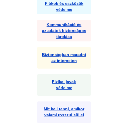
Fiókok és eszközök
védelme
Kommunikáció és
az adatok biztonságos
tárolása
Biztonságban maradni
az interneten
Fizikai javak
védelme
Mit kell tenni, amikor
valami rosszul sül el