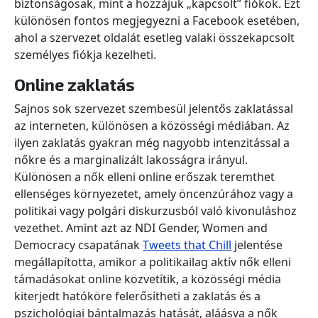
biztonságosak, mint a hozzájuk „kapcsolt” fiókok. Ezt
különösen fontos megjegyezni a Facebook esetében,
ahol a szervezet oldalát esetleg valaki összekapcsolt
személyes fiókja kezelheti.
Online zaklatás
Sajnos sok szervezet szembesül jelentős zaklatással
az interneten, különösen a közösségi médiában. Az
ilyen zaklatás gyakran még nagyobb intenzitással a
nőkre és a marginalizált lakosságra irányul.
Különösen a nők elleni online erőszak teremthet
ellenséges környezetet, amely öncenzúrához vagy a
politikai vagy polgári diskurzusból való kivonuláshoz
vezethet. Amint azt az NDI Gender, Women and
Democracy csapatának
Tweets that Chill
jelentése
megállapította, amikor a politikailag aktív nők elleni
támadásokat online közvetítik, a közösségi média
kiterjedt hatóköre felerősítheti a zaklatás és a
pszichológiai bántalmazás hatását, aláásva a nők