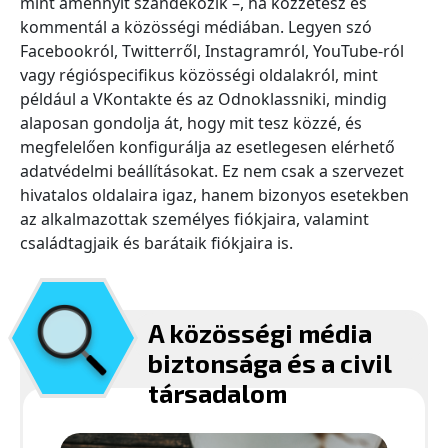
mint amennyit szándékozik –, ha közzétesz és
kommentál a közösségi médiában. Legyen szó
Facebookról, Twitterről, Instagramról, YouTube-ról
vagy régióspecifikus közösségi oldalakról, mint
például a VKontakte és az Odnoklassniki, mindig
alaposan gondolja át, hogy mit tesz közzé, és
megfelelően konfigurálja az esetlegesen elérhető
adatvédelmi beállításokat. Ez nem csak a szervezet
hivatalos oldalaira igaz, hanem bizonyos esetekben
az alkalmazottak személyes fiókjaira, valamint
családtagjaik és barátaik fiókjaira is.
A közösségi média
biztonsága és a civil
társadalom