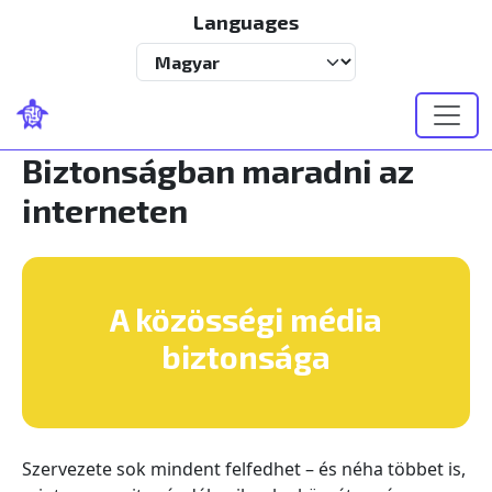
Ugrás a tartalomra
Languages
Select your language
Biztonságban maradni az
interneten
A közösségi média
biztonsága
Szervezete sok mindent felfedhet – és néha többet is,