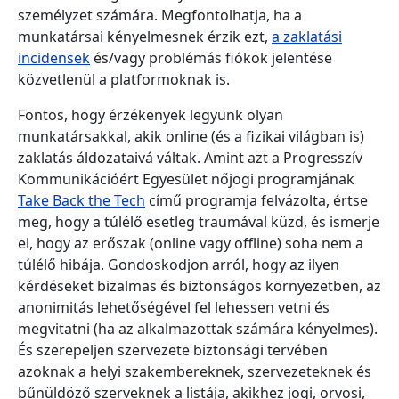
személyzet számára. Megfontolhatja, ha a
munkatársai kényelmesnek érzik ezt,
a zaklatási
incidensek
és/vagy problémás fiókok jelentése
közvetlenül a platformoknak is.
Fontos, hogy érzékenyek legyünk olyan
munkatársakkal, akik online (és a fizikai világban is)
zaklatás áldozataivá váltak. Amint azt a Progresszív
Kommunikációért Egyesület nőjogi programjának
Take Back the Tech
című programja felvázolta, értse
meg, hogy a túlélő esetleg traumával küzd, és ismerje
el, hogy az erőszak (online vagy offline) soha nem a
túlélő hibája. Gondoskodjon arról, hogy az ilyen
kérdéseket bizalmas és biztonságos környezetben, az
anonimitás lehetőségével fel lehessen vetni és
megvitatni (ha az alkalmazottak számára kényelmes).
És szerepeljen szervezete biztonsági tervében
azoknak a helyi szakembereknek, szervezeteknek és
bűnüldöző szerveknek a listája, akikhez jogi, orvosi,