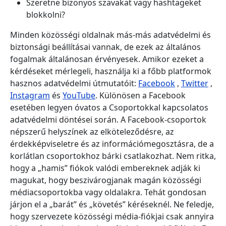
Szeretne bizonyos szavakat vagy hashtageket
blokkolni?
Minden közösségi oldalnak más-más adatvédelmi és
biztonsági beállításai vannak, de ezek az általános
fogalmak általánosan érvényesek. Amikor ezeket a
kérdéseket mérlegeli, használja ki a főbb platformok
hasznos adatvédelmi útmutatóit:
Facebook
,
Twitter
,
Instagram
és
YouTube
. Különösen a Facebook
esetében legyen óvatos a Csoportokkal kapcsolatos
adatvédelmi döntései során. A Facebook-csoportok
népszerű helyszínek az elköteleződésre, az
érdekképviseletre és az információmegosztásra, de a
korlátlan csoportokhoz bárki csatlakozhat. Nem ritka,
hogy a „hamis” fiókok valódi embereknek adják ki
magukat, hogy beszivárogjanak magán közösségi
médiacsoportokba vagy oldalakra. Tehát gondosan
járjon el a „barát” és „követés” kéréseknél. Ne feledje,
hogy szervezete közösségi média-fiókjai csak annyira