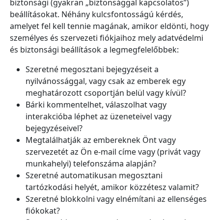
biztonsági (gyakran „biztonsággal kapcsolatos”)
beállításokat. Néhány kulcsfontosságú kérdés,
amelyet fel kell tennie magának, amikor eldönti, hogy
személyes és szervezeti fiókjaihoz mely adatvédelmi
és biztonsági beállítások a legmegfelelőbbek:
Szeretné megosztani bejegyzéseit a
nyilvánossággal, vagy csak az emberek egy
meghatározott csoportján belül vagy kívül?
Bárki kommentelhet, válaszolhat vagy
interakcióba léphet az üzeneteivel vagy
bejegyzéseivel?
Megtalálhatják az embereknek Önt vagy
szervezetét az Ön e-mail címe vagy (privát vagy
munkahelyi) telefonszáma alapján?
Szeretné automatikusan megosztani
tartózkodási helyét, amikor közzétesz valamit?
Szeretné blokkolni vagy elnémítani az ellenséges
fiókokat?