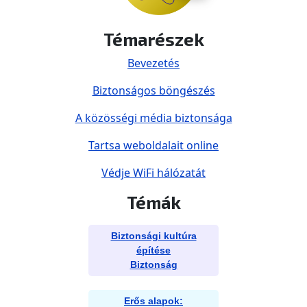
Témarészek
Bevezetés
Biztonságos böngészés
A közösségi média biztonsága
Tartsa weboldalait online
Védje WiFi hálózatát
Témák
Biztonsági kultúra
építése
Biztonság
Erős alapok: