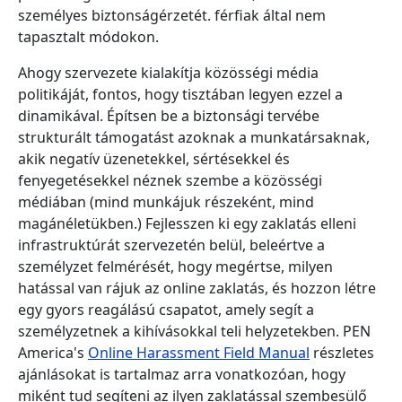
személyes biztonságérzetét. férfiak által nem
tapasztalt módokon.
Ahogy szervezete kialakítja közösségi média
politikáját, fontos, hogy tisztában legyen ezzel a
dinamikával. Építsen be a biztonsági tervébe
strukturált támogatást azoknak a munkatársaknak,
akik negatív üzenetekkel, sértésekkel és
fenyegetésekkel néznek szembe a közösségi
médiában (mind munkájuk részeként, mind
magánéletükben.) Fejlesszen ki egy zaklatás elleni
infrastruktúrát szervezetén belül, beleértve a
személyzet felmérését, hogy megértse, milyen
hatással van rájuk az online zaklatás, és hozzon létre
egy gyors reagálású csapatot, amely segít a
személyzetnek a kihívásokkal teli helyzetekben. PEN
America's
Online Harassment Field Manual
részletes
ajánlásokat is tartalmaz arra vonatkozóan, hogy
miként tud segíteni az ilyen zaklatással szembesülő