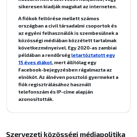
sikeresen kiadják magukat az interneten.
A fiókok feltörése mellett számos
országban a civil társadalmi csoportok és
az egyéni felhasználók is szembesülnek a
közösségi médiában közzétett tartalmak
következményeivel. Egy 2020-as zambiai
példában a rendőrség
letartóztatott egy
15 éves diákot
, mert állítólag egy
Facebook-bejegyzésben rágalmazta az
elnököt. Az álnéven posztoló gyermeket a
fiók regisztrálásához használt
telefonszám és IP-címe alapján
azonosították.
Szervezeti közösségi médiapolitika