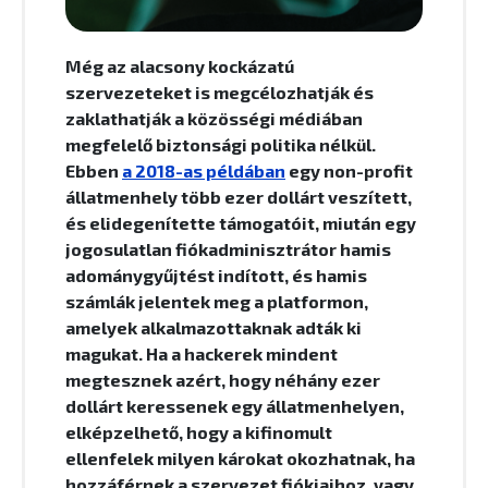
Még az alacsony kockázatú
szervezeteket is megcélozhatják és
zaklathatják a közösségi médiában
megfelelő biztonsági politika nélkül.
Ebben
a 2018-as példában
egy non-profit
állatmenhely több ezer dollárt veszített,
és elidegenítette támogatóit, miután egy
jogosulatlan fiókadminisztrátor hamis
adománygyűjtést indított, és hamis
számlák jelentek meg a platformon,
amelyek alkalmazottaknak adták ki
magukat. Ha a hackerek mindent
megtesznek azért, hogy néhány ezer
dollárt keressenek egy állatmenhelyen,
elképzelhető, hogy a kifinomult
ellenfelek milyen károkat okozhatnak, ha
hozzáférnek a szervezet fiókjaihoz, vagy