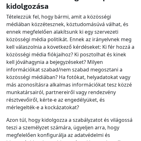
kidolgozása
Tételezzük fel, hogy bármi, amit a közösségi
médiában közzétesznek, köztudomásúvá válhat, és
ennek megfelelően alakítsunk ki egy szervezeti
közösségi média politikát. Ennek az irányelvnek meg
kell válaszolnia a következő kérdéseket: Ki fér hozzá a
közösségi média fiókjaihoz? Ki posztolhat és kinek
kell jóváhagynia a bejegyzéseket? Milyen
információkat szabad/nem szabad megosztani a
közösségi médiában? Ha fotókat, helyadatokat vagy
más azonosításra alkalmas információkat tesz közzé
munkatársairól, partnereiről vagy rendezvény
résztvevőiről, kérte-e az engedélyüket, és
mérlegelték-e a kockázatokat?
Azon túl, hogy kidolgozza a szabályzatot és világossá
teszi a személyzet számára, ügyeljen arra, hogy
megfelelően konfigurálja az adatvédelmi és