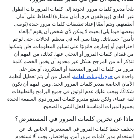
يلجأ مديرو كلمات مرور الجودة إلى كلمات المرور ذات الطول
غير العادي (ويوظفون فرق أمان ممتازة) للحفاظ على أمان
أنظمتهم. ويتم أيضًا إعداد تطبيقات كلمات مرور جيدة (يُوصى
ببعضها فيما يلي) بحيث لا يمكن لأي شخص أن يقوم "بإلغاء
تأمين" حساباتك. وهذا يعني أنه في معظم الحالات، حتى لو تم
اختراقهم أو إجبارهم قانونيًا على تسليم المعلومات، فلن يتمكنوا
من فقدان كلمات المرور أو التخلي عنها. كذلك، من المهم أن
تتذكر أنه من المرجح بشكل غير محدود أن يخمن الخصم كلمة
مرور من كلمات المرور الضعيفة أو المتكررة، أو يعثر على
واحدة في
خرق البيانات العامة
، أفضل من أن يتم تعطيل أنظمة
الأمان الخاصة بمدير كلمات المرور الجيد. ومن المهم أن تكون
شكاكًا، ويجب عليك عدم الوثوق في جميع البرامج والتطبيقات
ثقة عمياء، ولكن يتمتع مديرو كلمات المرور ذوي السمعة الجيدة
بجميع الميزات المناسبة لفعل الشيء الصحيح.
ماذا عن تخزين كلمات المرور في المستعرض؟
يختلف حفظ كلمات المرور في المستعرض الخاص بك عن
استخدام مدير كلمات مرور آمن. وباختصار، يجب ألا تستخدم