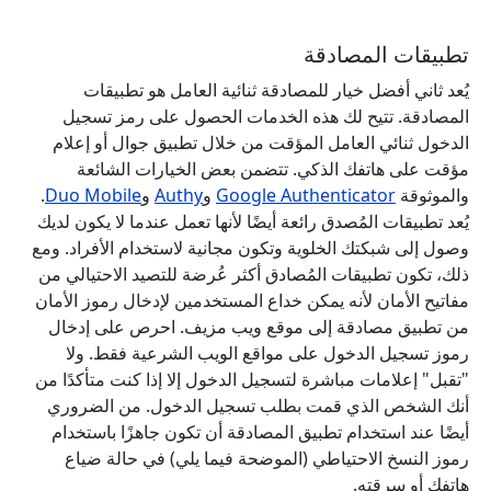
تطبيقات المصادقة
يُعد ثاني أفضل خيار للمصادقة ثنائية العامل هو تطبيقات
المصادقة. تتيح لك هذه الخدمات الحصول على رمز تسجيل
الدخول ثنائي العامل المؤقت من خلال تطبيق جوال أو إعلام
مؤقت على هاتفك الذكي. تتضمن بعض الخيارات الشائعة
والموثوقة
Google Authenticator
و
Authy
و
Duo Mobile
.
يُعد تطبيقات المُصدق رائعة أيضًا لأنها تعمل عندما لا يكون لديك
وصول إلى شبكتك الخلوية وتكون مجانية لاستخدام الأفراد. ومع
ذلك، تكون تطبيقات المُصادق أكثر عُرضة للتصيد الاحتيالي من
مفاتيح الأمان لأنه يمكن خداع المستخدمين لإدخال رموز الأمان
من تطبيق مصادقة إلى موقع ويب مزيف. احرص على إدخال
رموز تسجيل الدخول على مواقع الويب الشرعية فقط. ولا
"تقبل" إعلامات مباشرة لتسجيل الدخول إلا إذا كنت متأكدًا من
أنك الشخص الذي قمت بطلب تسجيل الدخول. من الضروري
أيضًا عند استخدام تطبيق المصادقة أن تكون جاهزًا باستخدام
رموز النسخ الاحتياطي (الموضحة فيما يلي) في حالة ضياع
هاتفك أو سرقته.