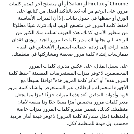
Chrome أو Firefox أو Safari أو أي متصفح آخر كمدير كلمات
مرور. على الرغم من أنه يُعد بالتأكيد أفضل من كتابتها على
الورق أو حفظها في جدول بيانات، إلا أن الميزات الأساسية
لحفظ كلمة المرور في متصفح الويب لديك تترك شيئًا مطلوبًا
من منظور الأمان. كذلك، هذه العيوب تسلب منك الكثير من
الراحة التي يجلبها لك مدير كلمات المرور الجيد. ويؤدي فقدان
هذه الراحة إلى زيادة احتمالية استمرار الأشخاص في القيام
بممارسات إنشاء كلمة مرور ضعيفة ومشاركتها في منظمتك.
على سبيل المثال، على عكس مديري كلمات المرور
المخصصين، لا توفر ميزات المستعرضات المضمنة "حفظ كلمة
المرور هذه" أو "تذكر كلمة المرور هذه" توافقًا بسيطًا مع
الأجهزة المحمولة والوظائف عبر المستعرض وإنشاء كلمة مرور
قوية وأدوات التدقيق. تُعد هذه الميزات جزءًا كبيرًا مما يجعل
مدير كلمات مرور مخصص أمرًا مفيدًا جدًا وذا منفعة لأمان
منظمتك. كذلك، يتضمن مديرو كلمات المرور ميزات خاصة
بالمنظمة (مثل مشاركة كلمة المرور) لا توفر قيمة أمان فردية
فحسب، بل قيمة للمنظمة ككل.