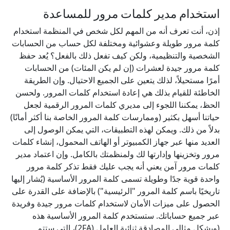
استخدام مدير كلمات مرور للمساعدة
إذن، أنت تعرف أنه من المهم لكل شخص في المنظمة استخدام
كلمة مرور طويلة وعشوائية ومختلفة لكل حساب من الحسابات
الشخصية والتنظيمية، ولكن كيف تفعل ذلك بالفعل؟ يُعد حفظ
كلمة مرور جيدة لعشرات (إن لم يكن المئات) من الحسابات
أمرًا مستحيلاً، لذلك يتعين على الجميع الاحتيال. وإن الطريقة
الخاطئة للقيام بذلك هي إعادة استخدام كلمات المرور. ولحسن
الحظ، يمكننا اللجوء إلى مديري كلمات المرور الرقمية لجعل
حياتنا أسهل بكثير (وممارسات كلمة المرور الخاصة بنا أكثر أمانًا)
بدلاً من ذلك. ويمكن لهذه التطبيقات، التي يمكن الوصول إلى
العديد منها عبر جهاز الكمبيوتر أو الهاتف المحمول، إنشاء كلمات
مرور وتخزينها وإدارتها لك ولمنظمتك بالكامل. وإن اعتماد مدير
كلمات مرور آمن يعني أنه يجب عليك فقط تذكر كلمة مرور
واحدة قوية جدًا وطويلة تسمى كلمة المرور الأساسية (يُشار إليها
تاريخيًا باسم كلمة المرور "الرئيسية") بالإضافة على القدرة على
الحصول على ميزات الأمان لاستخدام كلمات مرور جيدة وفريدة
عبر جميع حساباتك. ستستخدم كلمة المرور الأساسية هذه
(وبشكل مثالي المصادقة ثنائية العامل (2FA)، التي ستتم