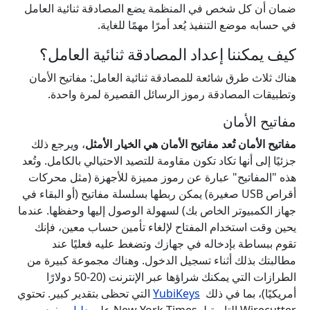
ضمان أن كل شخص في المنظمة يضع المصادقة ثنائية العامل
في حسابه موضع التنفيذ يُعد أمرًا مهمًا للغاية.
كيف يمكننا إعداد المصادقة ثنائية العامل؟
هناك ثلاث طرق شائعة للمصادقة ثنائية العامل: مفاتيح الأمان
وتطبيقات المصادقة رموز الرسائل القصيرة لمرة واحدة.
مفاتيح الأمان
مفاتيح الأمان تُعد مفاتيح الأمان هي الخيار الأمثل
، ويرجع ذلك
جزئيًا إلى أنها تكاد تكون مقاومة للتصيد الاحتيالي بالكامل. وتُعد
هذه "المفاتيح" عبارة عن رموز مميزة للأجهزة (مثل محركات
أقراص USB صغيرة) يمكن ربطها بسلسلة مفاتيح (أو البقاء في
جهاز الكمبيوتر الخاص بك) لسهولة الوصول إليها وحفظها. عندما
يحين وقت استخدام المفتاح لإلغاء تأمين حساب معين، فإنك
تقوم ببساطة بإدخاله في جهازك وتضغط عليه فعليًا عند
مطالبتك بذلك أثناء تسجيل الدخول. وهناك مجموعة كبيرة من
الطرازات التي يمكنك شراؤها عبر الإنترنت (20-50 دولارًا
أمريكيًا)، بما في ذلك
YubiKeys
التي تحظى بتقدير كبير. تحتوي
Wirecutter التابعة لـ New York Times على
دليل مفيد
مع