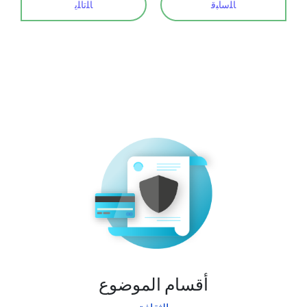
ﺎﻠﺳﺎﺒﻗ
ﺎﻠﺗﺎﻠﻳ
أقسام الموضوع