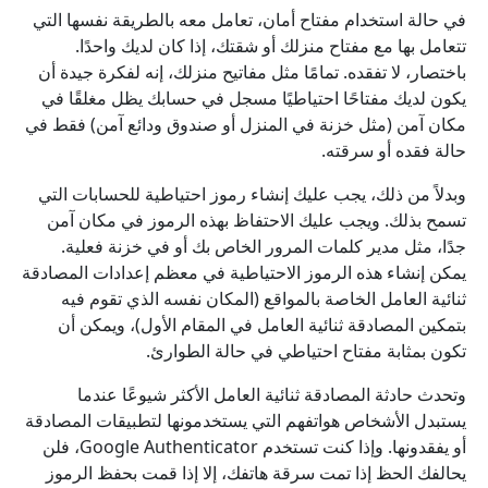
في حالة استخدام مفتاح أمان، تعامل معه بالطريقة نفسها التي
تتعامل بها مع مفتاح منزلك أو شقتك، إذا كان لديك واحدًا.
باختصار، لا تفقده. تمامًا مثل مفاتيح منزلك، إنه لفكرة جيدة أن
يكون لديك مفتاحًا احتياطيًا مسجل في حسابك يظل مغلقًا في
مكان آمن (مثل خزنة في المنزل أو صندوق ودائع آمن) فقط في
حالة فقده أو سرقته.
وبدلاً من ذلك، يجب عليك إنشاء رموز احتياطية للحسابات التي
تسمح بذلك. ويجب عليك الاحتفاظ بهذه الرموز في مكان آمن
جدًا، مثل مدير كلمات المرور الخاص بك أو في خزنة فعلية.
يمكن إنشاء هذه الرموز الاحتياطية في معظم إعدادات المصادقة
ثنائية العامل الخاصة بالمواقع (المكان نفسه الذي تقوم فيه
بتمكين المصادقة ثنائية العامل في المقام الأول)، ويمكن أن
تكون بمثابة مفتاح احتياطي في حالة الطوارئ.
وتحدث حادثة المصادقة ثنائية العامل الأكثر شيوعًا عندما
يستبدل الأشخاص هواتفهم التي يستخدمونها لتطبيقات المصادقة
أو يفقدونها. وإذا كنت تستخدم Google Authenticator، فلن
يحالفك الحظ إذا تمت سرقة هاتفك، إلا إذا قمت بحفظ الرموز