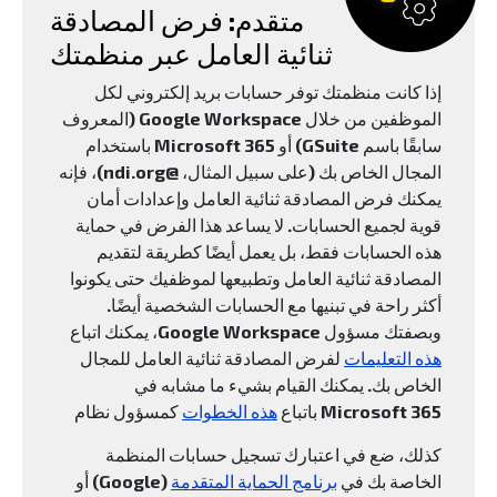
متقدم: فرض المصادقة
ثنائية العامل عبر منظمتك
إذا كانت منظمتك توفر حسابات بريد إلكتروني لكل
الموظفين من خلال Google Workspace (المعروف
سابقًا باسم GSuite) أو Microsoft 365 باستخدام
المجال الخاص بك (على سبيل المثال، @ndi.org)، فإنه
يمكنك فرض المصادقة ثنائية العامل وإعدادات أمان
قوية لجميع الحسابات. لا يساعد هذا الفرض في حماية
هذه الحسابات فقط، بل يعمل أيضًا كطريقة لتقديم
المصادقة ثنائية العامل وتطبيعها لموظفيك حتى يكونوا
أكثر راحة في تبنيها مع الحسابات الشخصية أيضًا.
وبصفتك مسؤول Google Workspace، يمكنك اتباع
هذه التعليمات
لفرض المصادقة ثنائية العامل للمجال
الخاص بك. يمكنك القيام بشيء ما مشابه في
Microsoft 365 باتباع
هذه الخطوات
كمسؤول نظام
كذلك، ضع في اعتبارك تسجيل حسابات المنظمة
الخاصة بك في
برنامج الحماية المتقدمة
(Google) أو