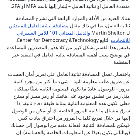
متعددة العامل أو ثنائية العامل – يُشار إليها باسم MFA أو 2FA.
هناك العديد من الأدلة والموارد الرائعة التي تشرح المصادقة
ثنائية العامل، بما في ذلك مقال
مصادقة ثنائية العامل للمبتدئين
لـ Martin Shelton
والدليل الميداني 101 للأمن السيبراني
للانتخابات
التابع Center for Democracy &Technology.
يقتبس هذا القسم بشكل كبير من كلا هذين المصدرين للمساعدة
في توضيح سبب أهمية المصادقة ثنائية العامل في التنفيذ عبر
المنظمة.
باختصار، تعمل المصادقة ثنائية العامل على تعزيز أمان الحساب
عن طريق طلب معلومة ثانية – شيء ما أكثر من مجرد كلمة
مرور – للوصول. عادةً ما تكون المعلومة الثانية شيئًا تمتلكه،
مثل رمز من تطبيق موجود على هاتفك أو رمز مميز أو مفتاح
فعلي. تكون هذه المعلومة الثانية بمثابة طبقة دفاع ثانية. إذا
سرق متسلل ما كلمة المرور الخاصة بك أو تمكن من الوصول
إليها من خلال تفريغ كلمات المرور من اختراق بيانات كبير،
فيمكن للمصادقة الثنائية الفعالة منعه من الوصول إلى حسابك
(وبالتالي يكون بعيدًا عن المعلومات الخاصة والحساسة). إن