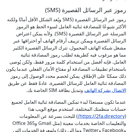
رموز عبر الرسائل القصيرة (SMS)
رموز عبر الرسائل القصيرة (SMS ويُعد الشكل الأقل أمانًا ولكنه
الأكثر شيوعًا للمصادقة ثنائية العامل لسوء الحظ هو الرموز
المرسلة عبر الرسائل القصيرة (SMS). ولأنه يمكن اعتراض
الرسائل القصيرة ويمكن تزييف أرقام الهاتف أو اختراقها عبر
مشغل شبكة الهاتف المحمول، تترك الرسائل القصيرة الكثير
مما هو مرغوب فيه كطريقة لطلب رموز المصادقة ثنائية
العامل. فإنه أفضل من استخدام كلمة مرور فقط، ولكن يُوصى
باستخدام تطبيقات المصادقة أو مفتاح الأمان الفعلي عندما يكون
ذلك ممكنًا على الإطلاق. يمكن لخصم محدد الوصول إلى رموز
المصادقة ثنائية العامل للرسائل القصيرة، عادةً فقط عن طريق
الاتصال بشركة الهاتف
وتبديل بطاقة SIM الخاصة بك.
عندما تكون مستعدًا لبدء تمكين المصادقة ثنائية العامل لجميع
حسابات منظمتك المختلفة، استخدم موقع الويب هذا
(
https://2fa.directory/
) للبحث بسرعة عن المعلومات
والتعليمات الخاصة بخدمات معينة (مثل Gmail وOffice 365
وFacebook وTwitter وما إلى ذلك) ولمعرفة الخدمات التي