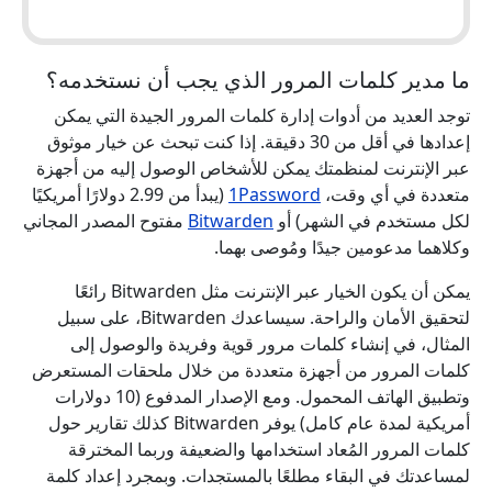
ما مدير كلمات المرور الذي يجب أن نستخدمه؟
توجد العديد من أدوات إدارة كلمات المرور الجيدة التي يمكن
إعدادها في أقل من 30 دقيقة. إذا كنت تبحث عن خيار موثوق
عبر الإنترنت لمنظمتك يمكن للأشخاص الوصول إليه من أجهزة
متعددة في أي وقت،
1Password
(يبدأ من 2.99 دولارًا أمريكيًا
لكل مستخدم في الشهر) أو
Bitwarden
مفتوح المصدر المجاني
وكلاهما مدعومين جيدًا ومُوصى بهما.
يمكن أن يكون الخيار عبر الإنترنت مثل Bitwarden رائعًا
لتحقيق الأمان والراحة. سيساعدك Bitwarden، على سبيل
المثال، في إنشاء كلمات مرور قوية وفريدة والوصول إلى
كلمات المرور من أجهزة متعددة من خلال ملحقات المستعرض
وتطبيق الهاتف المحمول. ومع الإصدار المدفوع (10 دولارات
أمريكية لمدة عام كامل) يوفر Bitwarden كذلك تقارير حول
كلمات المرور المُعاد استخدامها والضعيفة وربما المخترقة
لمساعدتك في البقاء مطلعًا بالمستجدات. وبمجرد إعداد كلمة