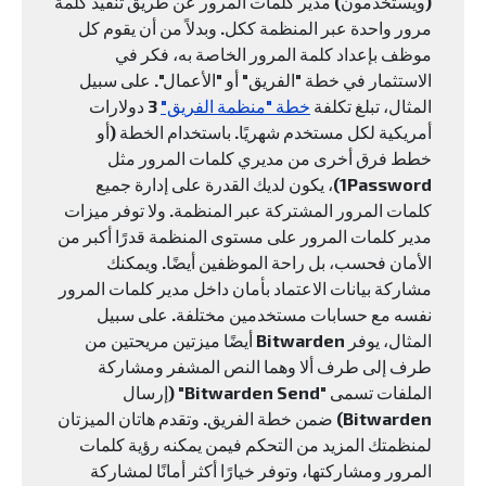
(ويستخدمون) مدير كلمات المرور عن طريق تنفيذ كلمة
مرور واحدة عبر المنظمة ككل. وبدلاً من أن يقوم كل
موظف بإعداد كلمة المرور الخاصة به، فكر في
الاستثمار في خطة "الفريق" أو "الأعمال". على سبيل
المثال، تبلغ تكلفة
خطة "منظمة الفريق"
3 دولارات
أمريكية لكل مستخدم شهريًا. باستخدام الخطة (أو
خطط فرق أخرى من مديري كلمات المرور مثل
1Password)، يكون لديك القدرة على إدارة جميع
كلمات المرور المشتركة عبر المنظمة. ولا توفر ميزات
مدير كلمات المرور على مستوى المنظمة قدرًا أكبر من
الأمان فحسب، بل راحة الموظفين أيضًا. ويمكنك
مشاركة بيانات الاعتماد بأمان داخل مدير كلمات المرور
نفسه مع حسابات مستخدمين مختلفة. على سبيل
المثال، يوفر Bitwarden أيضًا ميزتين مريحتين من
طرف إلى طرف ألا وهما النص المشفر ومشاركة
الملفات تسمى "Bitwarden Send" (إرسال
Bitwarden) ضمن خطة الفريق. وتقدم هاتان الميزتان
لمنظمتك المزيد من التحكم فيمن يمكنه رؤية كلمات
المرور ومشاركتها، وتوفر خيارًا أكثر أمانًا لمشاركة